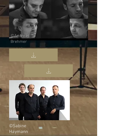
©Andreas
Brehmer
©Sabine
Haymann